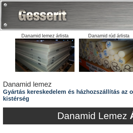
Danamid lemez árlista
Danamid rúd árlista
Danamid lemez
Gyártás kereskedelem és házhozszállítás az ors
kistérség
Danamid Lemez