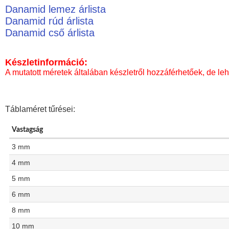
Danamid lemez árlista
Danamid rúd árlista
Danamid cső árlista
Készletinformáció:
A mutatott méretek általában készletről hozzáférhetőek, de leh
Táblaméret tűrései:
Vastagság
3 mm
4 mm
5 mm
6 mm
8 mm
10 mm