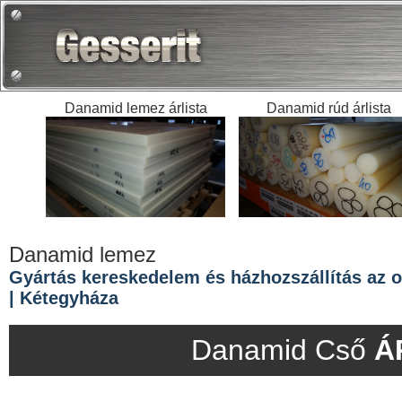
Danamid lemez árlista
Danamid rúd árlista
Danamid lemez
Gyártás kereskedelem és házhozszállítás az or
| Kétegyháza
Danamid Cső
Á