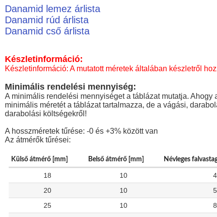
Danamid lemez árlista
Danamid rúd árlista
Danamid cső árlista
Készletinformáció:
Készletinformáció: A mutatott méretek általában készletről hoz
Minimális rendelési mennyiség:
A minimális rendelési mennyiséget a táblázat mutatja. Ahogy a
minimális méretét a táblázat tartalmazza, de a vágási, darabo
darabolási költségekről!
A hosszméretek tűrése: -0 és +3% között van
Az átmérők tűrései:
Külső átmérő [mm]
Belső átmérő [mm]
Névleges falvasta
18
10
4
20
10
5
25
10
8