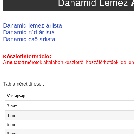
Danamid Lemez
Danamid lemez árlista
Danamid rúd árlista
Danamid cső árlista
Készletinformáció:
A mutatott méretek általában készletről hozzáférhetőek, de leh
Táblaméret tűrései:
Vastagság
3 mm
4 mm
5 mm
6 mm