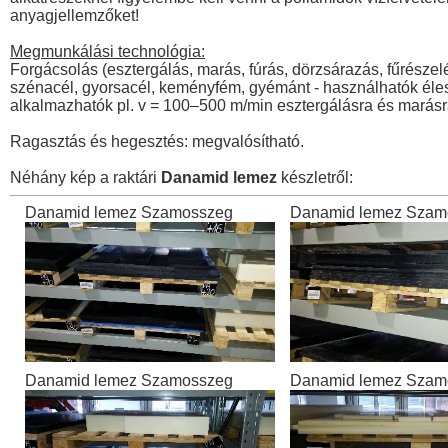
anyagjellemzőket!
Megmunkálási technológia:
Forgácsolás (esztergálás, marás, fúrás, dörzsárazás, fűrés
szénacél, gyorsacél, keményfém, gyémánt - használhatók éles 
alkalmazhatók pl. v = 100–500 m/min esztergálásra és marásr
Ragasztás és hegesztés: megvalósítható.
Néhány kép a raktári
Danamid lemez
készletről:
Danamid lemez Szamosszeg
Danamid lemez Szam
Danamid lemez Szamosszeg
Danamid lemez Szam