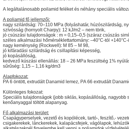
A legáltalánosabb poilamid feléket és néhány speciális változa
A poliamid fő jellemzői:
nagy szilárdság: 70–110 MPa (folyáshatár, húzószilárdság, n
szívósság (hornyolt Charpy): 12 kJ/m2 – nem törik,
jó csúszási tulajdonságok : m = 0,15–0,5 (száraz csúszás simít
széles alkalmazási hőmérséklettartomány: –40°C-tól +140°C-i
nagy keménység (Rockwell): M 85 – M 98,
jó kifáradási szilárdság és csillapítási képesség,
jó kopásállóság,
kedvező kúszási ellenállás: 18 – 26 MPa feszültség 1% nyúlás
sűrűség: 1,15 – 1,16 kg/dm3
Alapfokozat:
PA 6 öntött, extrudált Danamid lemez, PA 66 extrudált Danam
Különleges fokozat:
Speciális tulajdonságok (jobb siklás, kopásállóság, nagyobb sz
kenőanyaggal töltött alapanyag.
Fő alkalmazási terület:
Csapágyperselyek, vezető és kopólécek, tartó-, feszítő,- vezet
csigakerekek, lánckerekek, kalapácsfejek, vágólapok, lehúzók
alkatrészeknél figyelembe kell venni a poliamidok vízfelvételé