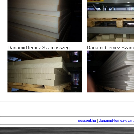
Danamid lemez Szamosszeg
Danamid lemez Szam
gesserit.hu
|
danamid-lemez-gyart